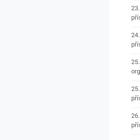
23.
př
24.
př
25.
or
25.
př
26.
př