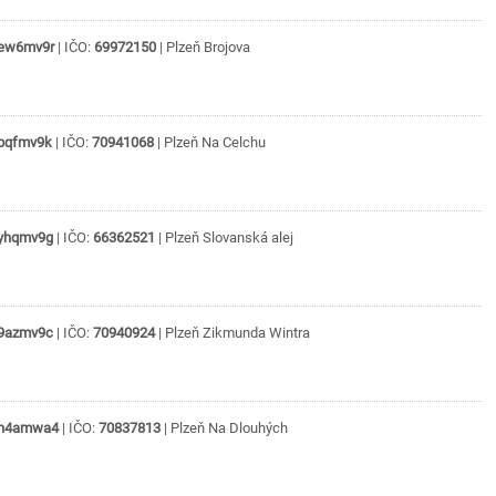
ew6mv9r
| IČO:
69972150
|
Plzeň
Brojova
pqfmv9k
| IČO:
70941068
|
Plzeň
Na Celchu
yhqmv9g
| IČO:
66362521
|
Plzeň
Slovanská alej
9azmv9c
| IČO:
70940924
|
Plzeň
Zikmunda Wintra
h4amwa4
| IČO:
70837813
|
Plzeň
Na Dlouhých