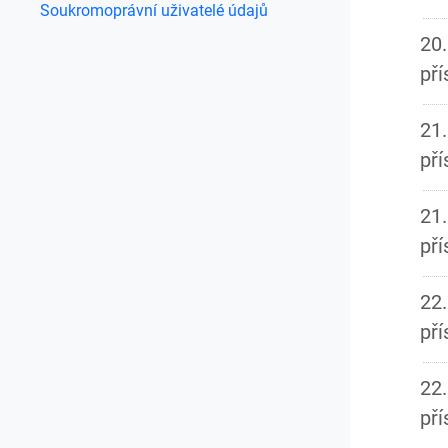
Soukromoprávní uživatelé údajů
20.
př
21.
př
21.
př
22.
př
22.
př