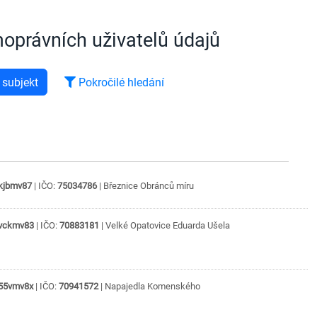
oprávních uživatelů údajů
 subjekt
Pokročilé hledání
kjbmv87
| IČO:
75034786
|
Březnice
Obránců míru
vckmv83
| IČO:
70883181
|
Velké Opatovice
Eduarda Ušela
55vmv8x
| IČO:
70941572
|
Napajedla
Komenského