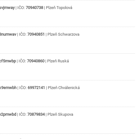
svjmway
| IČO:
70940738
|
Plzeň
Topolová
3numwav
| IČO:
70940851
|
Plzeň
Schwarzova
cf5mwbp
| IČO:
70940860
|
Plzeň
Ruská
k9emwbh
| IČO:
69972141
|
Plzeň
Chválenická
v2pmwbd
| IČO:
70879834
|
Plzeň
Skupova