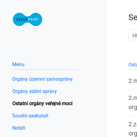
Se
Menu
Ost
Orgány územní samosprávy
2.
Orgány státní správy
2.m
Ostatní orgány veřejné moci
or
Soudní exekutoři
2.z
Notáři
or