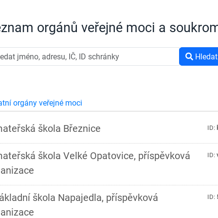
znam orgánů veřejné moci a soukrom
Hledat
atní orgány veřejné moci
mateřská škola Březnice
ID:
ateřská škola Velké Opatovice, příspěvková
ID:
ganizace
ákladní škola Napajedla, příspěvková
ID:
ganizace