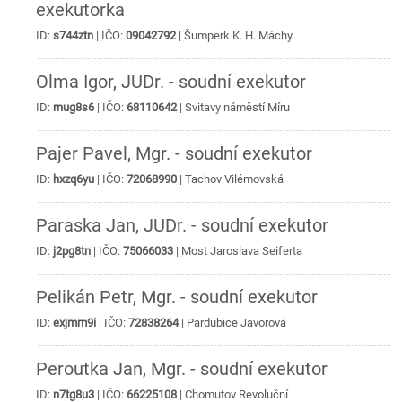
exekutorka
ID:
s744ztn
| IČO:
09042792
|
Šumperk
K. H. Máchy
Olma Igor, JUDr. - soudní exekutor
ID:
rnug8s6
| IČO:
68110642
|
Svitavy
náměstí Míru
Pajer Pavel, Mgr. - soudní exekutor
ID:
hxzq6yu
| IČO:
72068990
|
Tachov
Vilémovská
Paraska Jan, JUDr. - soudní exekutor
ID:
j2pg8tn
| IČO:
75066033
|
Most
Jaroslava Seiferta
Pelikán Petr, Mgr. - soudní exekutor
ID:
exjmm9i
| IČO:
72838264
|
Pardubice
Javorová
Peroutka Jan, Mgr. - soudní exekutor
ID:
n7tg8u3
| IČO:
66225108
|
Chomutov
Revoluční