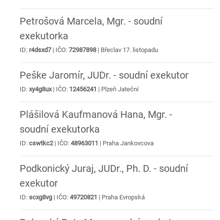
Petrošová Marcela, Mgr. - soudní
exekutorka
ID:
r4dsxd7
| IČO:
72987898
|
Břeclav
17. listopadu
Peške Jaromír, JUDr. - soudní exekutor
ID:
xy4g8ux
| IČO:
12456241
|
Plzeň
Jateční
Plášilová Kaufmanová Hana, Mgr. -
soudní exekutorka
ID:
cswtkc2
| IČO:
48963011
|
Praha
Jankovcova
Podkonický Juraj, JUDr., Ph. D. - soudní
exekutor
ID:
scxg8vg
| IČO:
49720821
|
Praha
Evropská