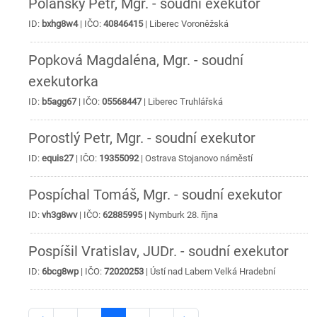
Polanský Petr, Mgr. - soudní exekutor
ID:
bxhg8w4
| IČO:
40846415
|
Liberec
Voroněžská
Popková Magdaléna, Mgr. - soudní
exekutorka
ID:
b5agg67
| IČO:
05568447
|
Liberec
Truhlářská
Porostlý Petr, Mgr. - soudní exekutor
ID:
equis27
| IČO:
19355092
|
Ostrava
Stojanovo náměstí
Pospíchal Tomáš, Mgr. - soudní exekutor
ID:
vh3g8wv
| IČO:
62885995
|
Nymburk
28. října
Pospíšil Vratislav, JUDr. - soudní exekutor
ID:
6bcg8wp
| IČO:
72020253
|
Ústí nad Labem
Velká Hradební